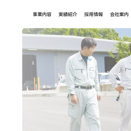
事業内容
実績紹介
採用情報
会社案内
水処理事業
社員インタビュー
代表
斜面対策事業
求める人物像
会社
ブラスト事業
福利厚生
アク
募集要項
SD