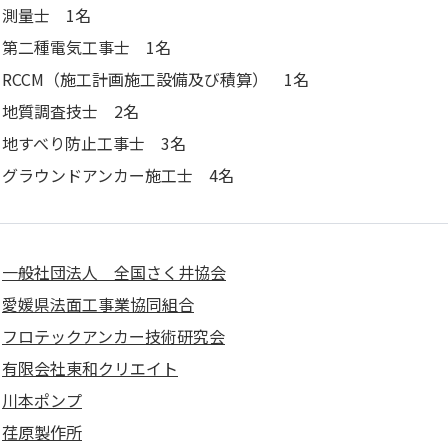
測量士 1名
第二種電気工事士 1名
RCCM（施工計画施工設備及び積算） 1名
地質調査技士 2名
地すべり防止工事士 3名
グラウンドアンカー施工士 4名
一般社団法人 全国さく井協会
愛媛県法面工事業協同組合
フロテックアンカー技術研究会
有限会社東和クリエイト
川本ポンプ
荏原製作所