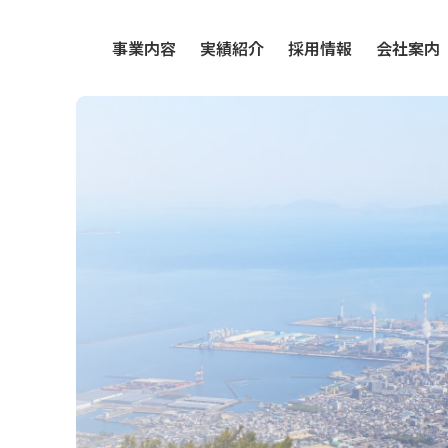
事業内容
実績紹介
採用情報
会社案内
水処理事業
社員インタビュー
代表
斜面対策事業
求める人物像
会社
ブラスト事業
福利厚生
アク
募集要項
SD