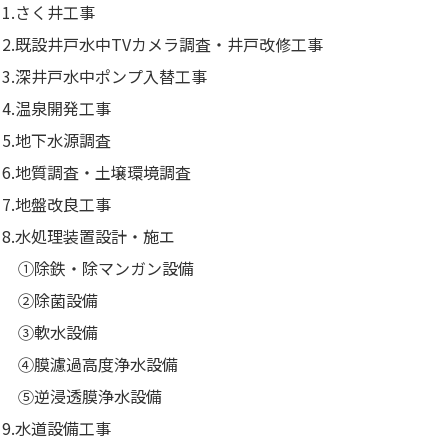
1.さく井工事
2.既設井戸水中TVカメラ調査・井戸改修工事
3.深井戸水中ポンプ入替工事
4.温泉開発工事
5.地下水源調査
6.地質調査・土壌環境調査
7.地盤改良工事
8.水処理装置設計・施エ
①除鉄・除マンガン設備
②除菌設備
③軟水設備
④膜濾過高度浄水設備
⑤逆浸透膜浄水設備
9.水道設備工事